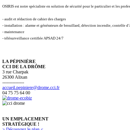
OSIRIS est notre spécialiste en solution de sécurité pour le particulier et les profe
- audit et rédaction de cahier des charges
- installation : alarme et générateurs de brouillard, détection incendie, contrôle d’
- maintenance
- télésurveillance certifiée APSAD 24/7
LA PÉPINIÈRE
CCI DE LA DRÔME
3 rue Charpak
26300 Alixan
---------------
accueil.pepiniere@drome.cci.fr
04 75 75 64 00
UN EMPLACEMENT
STRATÉGIQUE !
> Découvrez le plan <