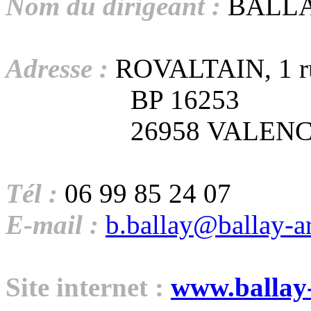
Nom du dirigeant :
BALLAY
Adresse :
ROVALTAIN, 1 ru
BP 16253
26958 VALENCE C
Tél :
06 99 85 24 07
E-mail :
b.ballay@ballay-a
Site internet :
www.ballay-